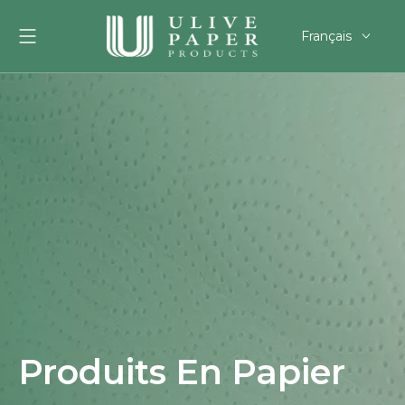
Français
English
العربية
Pусский
Español
Português
Deutsch
한국어
Filipino
românesc
svenska
Produits En Papier