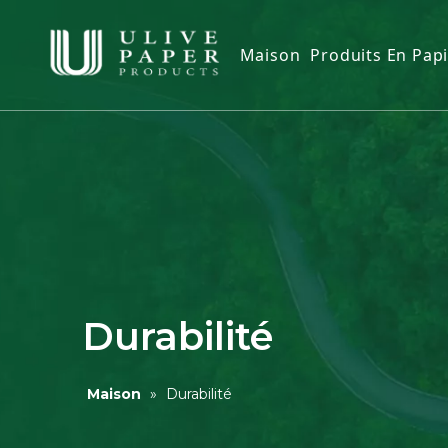
Maison
Produits En Pap
Papier hygién
Mouchoirs en 
Serviette en p
Serviettes en 
Essuie-mains 
Housse de sièg
Durabilité
Lingettes hum
Maison
»
Durabilité