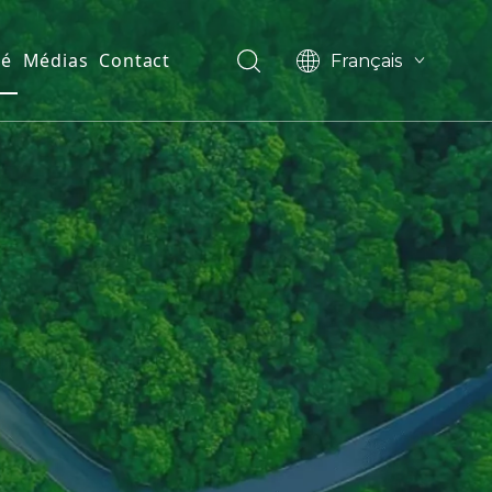
té
Médias
Contact
Français
English
العربية
Pусский
Español
Português
Deutsch
한국어
Filipino
românesc
svenska