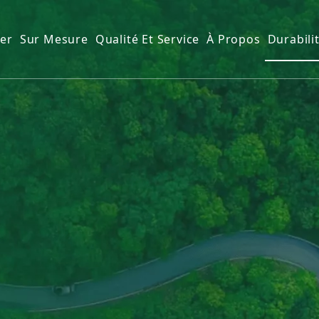
ier
Sur Mesure
Qualité Et Service
À Propos
Durabili
ique
papier
apier de cuisine
papier
en papier
e de toilette
ides