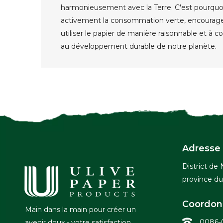
harmonieusement avec la Terre. C'est pourqu
activement la consommation verte, encouragean
utiliser le papier de manière raisonnable et à 
au développement durable de notre planète.
Adresse
District de 
province d
Coordon
Main dans la main pour créer un
0086-
avenir doux - votre satisfaction,