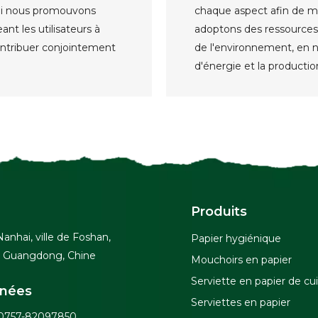
oi nous promouvons
chaque aspect afin de m
t les utilisateurs à
adoptons des ressources
contribuer conjointement
de l'environnement, en 
d'énergie et la producti
Produits
Nanhai, ville de Foshan,
Papier hygiénique
u Guangdong, Chine
Mouchoirs en papier
Serviette en papier de cu
nées
Serviettes en papier
0757-82097850