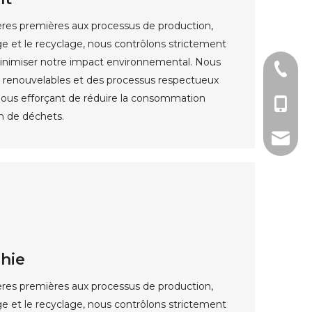
ères premières aux processus de production,
ge et le recyclage, nous contrôlons strictement
inimiser notre impact environnemental. Nous
0086-0
 renouvelables et des processus respectueux
nous efforçant de réduire la consommation
0086-1
on de déchets.
sales@u
hie
ères premières aux processus de production,
ge et le recyclage, nous contrôlons strictement