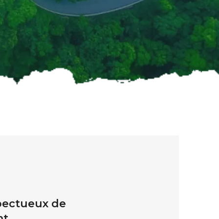
pectueux de
nt