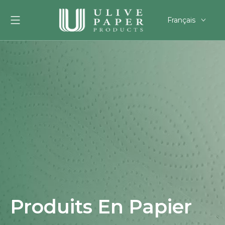
Français
English
العربية
Pусский
Español
Português
Deutsch
한국어
Filipino
românesc
svenska
Produits En Papier