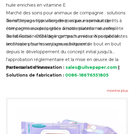
huile enrichies en vitamine E
Marché des soins pour animaux de compagnie : solutions
de nettoyage hypoallergéniques pour animaux de
Transformez votre vision de marque en produits prêts à
compagnie aux propriétés désodorisantes naturelles
être commercialisés grâce à notre plateforme complète
Travel Retail : emballage compact avec une portabilité
de fabrication OEM de lingettes humides. Nos spécialistes
améliorée pour les voyageurs fréquents
techniques fournissent une assistance de bout en bout
depuis le développement du concept initial jusqu'à
l'approbation réglementaire et la mise en œuvre de la
production de masse.
Partenariat d'innovation :
sales@ulivepaper.com
|
Solutions de fabrication :
0086-18676551805
montre plus