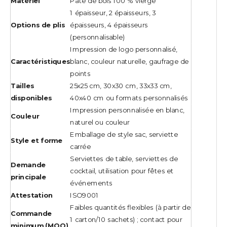
Matériel
Pâte de bois 100 % vierge
1 épaisseur, 2 épaisseurs, 3
Options de plis
épaisseurs, 4 épaisseurs
(personnalisable)
Impression de logo personnalisé,
Caractéristiques
blanc, couleur naturelle, gaufrage de
points
Tailles
25x25 cm, 30x30 cm, 33x33 cm,
disponibles
40x40 cm ou formats personnalisés
Impression personnalisée en blanc,
Couleur
naturel ou couleur
Emballage de style sac, serviette
Style et forme
carrée
Serviettes de table, serviettes de
Demande
cocktail, utilisation pour fêtes et
principale
événements
Attestation
ISO9001
Faibles quantités flexibles (à partir de
Commande
1 carton/10 sachets) ; contact pour
minimum (MOQ)