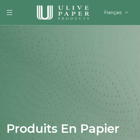
Français
English
العربية
Pусский
Español
Português
Deutsch
한국어
Filipino
românesc
svenska
Produits En Papier