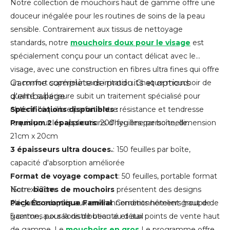
Notre collection de mouchoirs haut de gamme offre une
douceur inégalée pour les routines de soins de la peau
sensible. Contrairement aux tissus de nettoyage
standards, notre
mouchoirs doux pour le visage
est
spécialement conçu pour un contact délicat avec le
visage, avec une construction en fibres ultra fines qui offre
Gamme complète de produits et options
un confort supérieur sans irritation. Chaque mouchoir de
d'emballage
qualité supérieure subit un traitement spécialisé pour
obtenir l'équilibre parfait entre résistance et tendresse
Spécifications disponibles :
requis pour les applications d'hygiène personnelle.
Premium 2 épaisseurs
: 200 feuilles par boîte, dimension
21cm x 20cm
3 épaisseurs ultra douces.
: 150 feuilles par boîte,
capacité d'absorption améliorée
Format de voyage compact
: 50 feuilles, portable format
15cm x 12cm
Notre
boîtes de mouchoirs
présentent des designs
Pack Économique Familial
élégants adaptés aux environnements hôteliers haut de
: Conditionnement groupé de
5 cartons pour la distribution au détail
gamme, aux salons de beauté et aux points de vente haut
de gamme. Le
mouchoirs en gros
Le programme offre