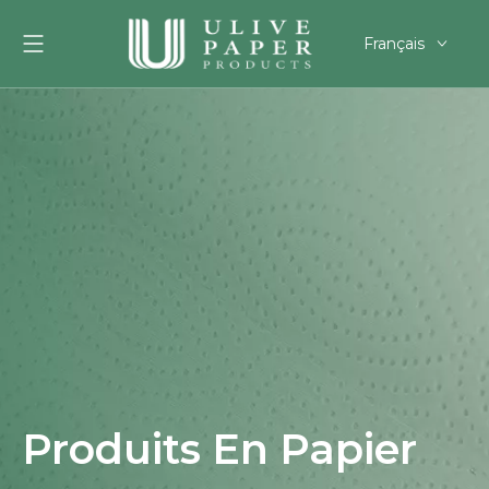
Français
English
العربية
Pусский
Español
Português
Deutsch
한국어
Filipino
românesc
svenska
Produits En Papier