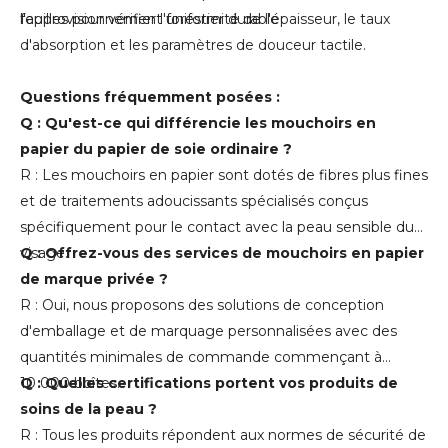
l'approvisionnement forestier durable
feuilles pour vérifier l'uniformité de l'épaisseur, le taux
d'absorption et les paramètres de douceur tactile.
Questions fréquemment posées :
Q : Qu'est-ce qui différencie les mouchoirs en
papier du papier de soie ordinaire ?
R : Les mouchoirs en papier sont dotés de fibres plus fines
et de traitements adoucissants spécialisés conçus
spécifiquement pour le contact avec la peau sensible du
visage.
Q : Offrez-vous des services de mouchoirs en papier
de marque privée ?
R : Oui, nous proposons des solutions de conception
d'emballage et de marquage personnalisées avec des
quantités minimales de commande commençant à
10 000 boîtes.
Q : Quelles certifications portent vos produits de
soins de la peau ?
R : Tous les produits répondent aux normes de sécurité de