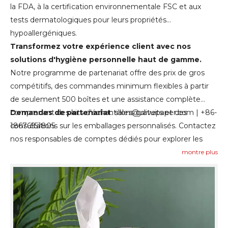
la FDA, à la certification environnementale FSC et aux
tests dermatologiques pour leurs propriétés
hypoallergéniques.
Transformez votre expérience client avec nos
solutions d'hygiène personnelle haut de gamme.
Notre programme de partenariat offre des prix de gros
compétitifs, des commandes minimum flexibles à partir
de seulement 500 boîtes et une assistance complète
comprenant des kits d'échantillons gratuits et des
Demandes de partenariat
: sales@ulivepaper.com | +86-
consultations sur les emballages personnalisés. Contactez
18676551805
nos responsables de comptes dédiés pour explorer les
opportunités de distributeurs exclusifs et les structures de
montre plus
prix de volume adaptées aux besoins de votre marché.