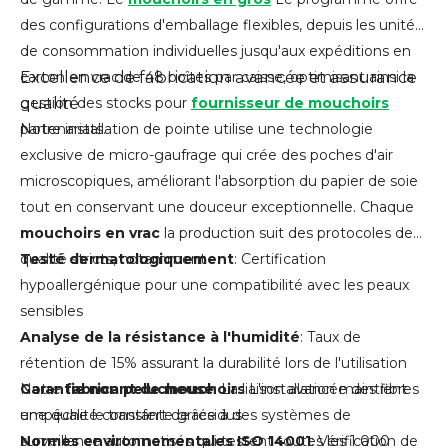
des configurations d'emballage flexibles, depuis les unités
de consommation individuelles jusqu'aux expéditions en
Excellence de fabrication avancée et assurance
carton en vrac de 48 boîtes par caisse, optimisant ainsi la
qualité
gestion des stocks pour
fournisseur de mouchoirs
partenariats.
Notre installation de pointe utilise une technologie
exclusive de micro-gaufrage qui crée des poches d'air
microscopiques, améliorant l'absorption du papier de soie
tout en conservant une douceur exceptionnelle. Chaque
mouchoirs en vrac
la production suit des protocoles de
qualité stricts, notamment :
Testé dermatologiquement
: Certification
hypoallergénique pour une compatibilité avec les peaux
sensibles
Analyse de la résistance à l'humidité
: Taux de
rétention de 15% assurant la durabilité lors de l'utilisation
Garantie non pelucheuse
Notre
fabricant de mouchoirs
: La liaison avancée des fibres
L'installation maintient
empêche le transfert de résidus
une qualité constante grâce à des systèmes de
Normes environnementales ISO 14001
surveillance automatisés qui testent toutes les 1 000
: Vérification de