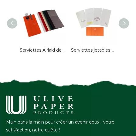
Serviettes jetables Airlaid avec pli de poche pour mariage
Serviettes Airlaid de couleur personnalisée jetables pour restaurant
Serviettes jetables Airlaid Logo personnalisé 40*40 cm serviettes en papier serviettes de table pour Restaurant
Main dans la main pour créer un avenir doux - votre
satisfaction, notre quête !