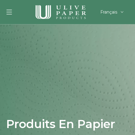
Français
English
العربية
Pусский
Español
Português
Deutsch
한국어
Filipino
românesc
svenska
Produits En Papier