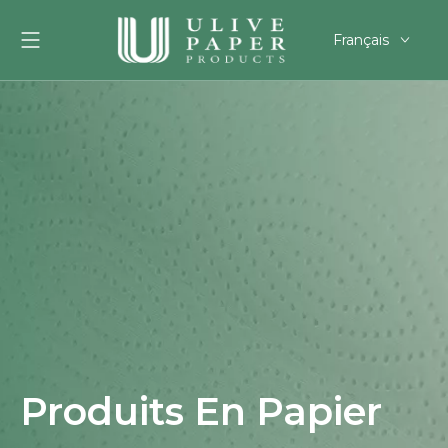
Français
English
العربية
Pусский
Español
Português
Deutsch
한국어
Filipino
românesc
svenska
Produits En Papier