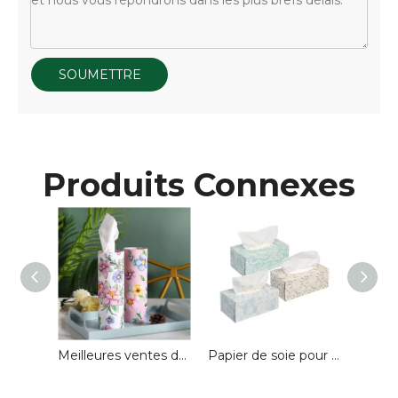
SOUMETTRE
Produits Connexes
Mouchoirs de portefeuille personnalisés pour la publicité
Meilleures ventes de boîtes de mouchoirs cylindriques pour voiture, 3 plis, Tube de papier de pâte de bambou, mouchoirs de voiture avec mouchoirs de voiture personnalisés
Papier de soie pour le visage Ultrasoft Virgin imprimé personnalisé de qualité supérieure, boîte à 3 plis, 200 feuilles