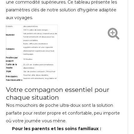
une commodité supérieures. Ce tableau présente les
paramètres clés de notre solution d'hygiène adaptée
aux voyages.
Détails
des paramètres
100 % pâte de bois vierge ;
naturellement doux, respectueux de
Matériel
l’environnement et doux pour les
peaux sensibles.
3 plis ; offre une résistance
supplémentaire et une capacité
Calques
d'absorption supérieure pour tout
nettoyage.
Feuilles par
10 feuilles
paquet
Taille de la
21 x 21 cm (tailles personnalisées
feuille
disponibles)
Style
Sac de poche compact / Mouchoir
Toucher ultra doux, durable,
Principales
hautement absorbant, recyclable et
fonctionnalités
dégradable.
Idéal pour les voyages, les soins
Votre compagnon essentiel pour
Utilisation
personnels quotidiens, l'usage
recommandée
familial, les bureaux, les hôtels et les
chaque situation
restaurants.
Couleur
Blanc classique
Les services OEM et ODM sont les
Nos mouchoirs de poche ultra-doux sont la solution
Personnalisation
bienvenus pour les logos, tailles et
emballages personnalisés.
parfaite pour rester propre et confortable, peu importe
Certifications
ISO, IAF, KNA
où votre journée vous mène.
Pour les parents et les soins familiaux :