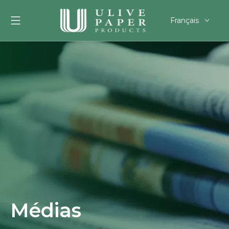
Français
English
العربية
Pусский
Español
Português
Deutsch
한국어
Filipino
românesc
svenska
Médias