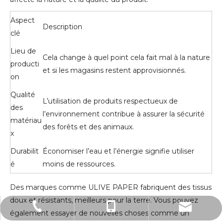
Aspect
Description
clé
Lieu de
Cela change à quel point cela fait mal à la nature
producti
et si les magasins restent approvisionnés.
on
Qualité
L’utilisation de produits respectueux de
des
l’environnement contribue à assurer la sécurité
matériau
des forêts et des animaux.
x
Durabilit
Économiser l’eau et l’énergie signifie utiliser
é
moins de ressources.
Des marques comme ULIVE PAPER fabriquent des tissus
doux et résistants, meilleurs pour la terre. Vous pouvez
sales@ulivepaper.com
0086-0757-82097850
0086-18676551805
également essayer de nouvelles choses comme un