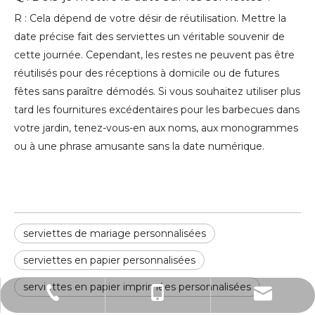
R : Cela dépend de votre désir de réutilisation. Mettre la
date précise fait des serviettes un véritable souvenir de
cette journée. Cependant, les restes ne peuvent pas être
réutilisés pour des réceptions à domicile ou de futures
fêtes sans paraître démodés. Si vous souhaitez utiliser plus
tard les fournitures excédentaires pour les barbecues dans
votre jardin, tenez-vous-en aux noms, aux monogrammes
ou à une phrase amusante sans la date numérique.
serviettes de mariage personnalisées
serviettes en papier personnalisées
serviettes en papier imprimées personnalisées
sales@ulivepaper.com
0086-0757-82097850
0086-18676551805