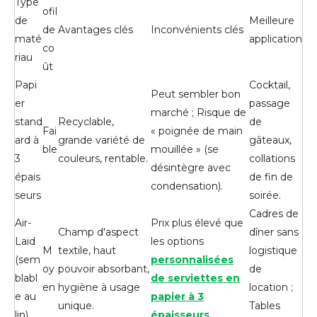
Type
ofil
de
Meilleure
de
Avantages clés
Inconvénients clés
maté
application
co
riau
ût
Papi
Cocktail,
Peut sembler bon
er
passage
marché ; Risque de
stand
Recyclable,
de
Fai
« poignée de main
ard à
grande variété de
gâteaux,
ble
mouillée » (se
3
couleurs, rentable.
collations
désintègre avec
épais
de fin de
condensation).
seurs
soirée.
Cadres de
Air-
Prix ​​plus élevé que
Champ d'aspect
dîner sans
Laid
les options
M
textile, haut
logistique
(sem
personnalisées
oy
pouvoir absorbant,
de
blabl
de serviettes en
en
hygiène à usage
location ;
e au
papier à 3
unique.
Tables
lin)
épaisseurs
.