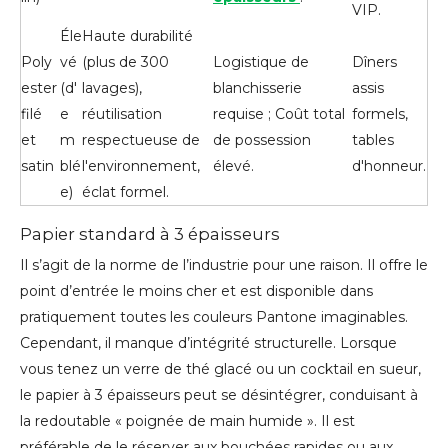
VIP.
Éle
Haute durabilité
Poly
vé
(plus de 300
Logistique de
Dîners
ester
(d'
lavages),
blanchisserie
assis
filé
e
réutilisation
requise ; Coût total
formels,
et
m
respectueuse de
de possession
tables
satin
blé
l'environnement,
élevé.
d'honneur.
e)
éclat formel.
Papier standard à 3 épaisseurs
Il s’agit de la norme de l’industrie pour une raison. Il offre le
point d’entrée le moins cher et est disponible dans
pratiquement toutes les couleurs Pantone imaginables.
Cependant, il manque d’intégrité structurelle. Lorsque
vous tenez un verre de thé glacé ou un cocktail en sueur,
le papier à 3 épaisseurs peut se désintégrer, conduisant à
la redoutable « poignée de main humide ». Il est
préférable de le réserver aux bouchées rapides ou aux