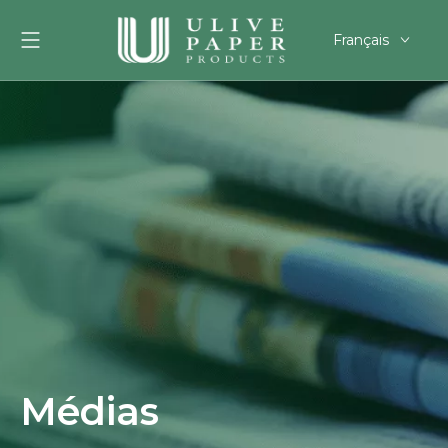
Français
English
العربية
Pусский
Español
Português
Deutsch
한국어
Filipino
românesc
svenska
Médias