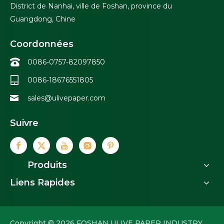
District de Nanhai, ville de Foshan, province du
Guangdong, Chine
Coordonnées
0086-0757-82097850
0086-18676551805
sales@ulivepaper.com
Suivre
Produits
Liens Rapides
Copyright ©
2026
FOSHAN ULIVE PAPER INDUSTRY