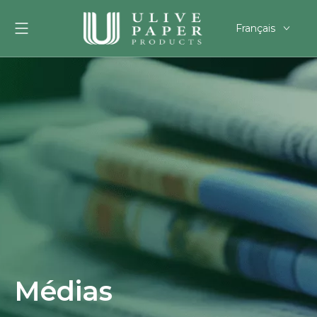
Français
English
العربية
Pусский
Español
Português
Deutsch
한국어
Filipino
românesc
svenska
Médias