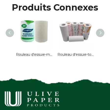
Produits Connexes
Essuie-mains de nettoyage Eco plié en C pour la cuisine
Rouleau d'essuie-mains en papier de cuisine jetable Extra absorbant, 1 pli, rouleaux d'essuie-mains en relief commerciaux pour usage domestique et de bureau
Rouleau d'essuie-tout de cuisine à 2 épaisseurs imprimé personnalisé, essuie-tout de qualité supérieure pour la cuisine