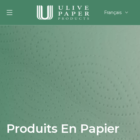
Français
English
العربية
Pусский
Español
Português
Deutsch
한국어
Filipino
românesc
svenska
Produits En Papier