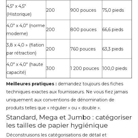
4,5" x 4,5"
200
900 pouces
75,0 pieds
(Historique)
4,0" x 4,0" (norme
200
800 pouces
66,6 pieds
moderne)
3,8 x 4,0 » (flation
200
760 pouces
63,3 pieds
par rétraction)
4,0" x 4,0" (haute
300
1 200 pouces
100,0 pieds
capacité)
Meilleures pratiques :
demandez toujours des fiches
techniques exactes aux fournisseurs. Ne vous fiez jamais
uniquement aux conventions de dénomination de
produits telles que « régulier » ou « double ».
Standard, Mega et Jumbo : catégoriser
les tailles de papier hygiénique
Déconstruisons les catégorisations de détail et