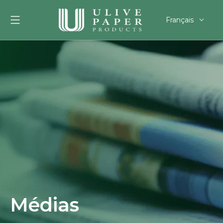
Français
English
العربية
Pусский
Español
Português
Deutsch
한국어
Filipino
românesc
svenska
Médias