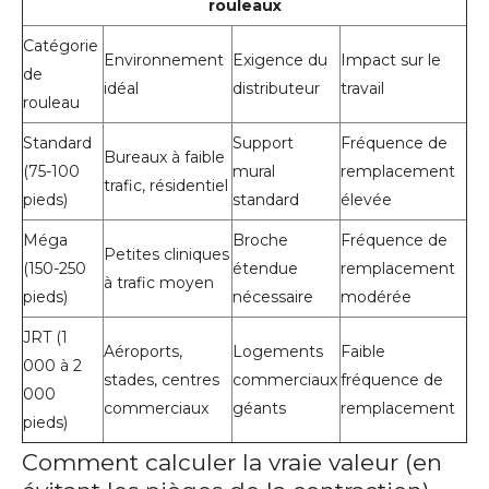
rouleaux
Catégorie
Environnement
Exigence du
Impact sur le
de
idéal
distributeur
travail
rouleau
Standard
Support
Fréquence de
Bureaux à faible
(75-100
mural
remplacement
trafic, résidentiel
pieds)
standard
élevée
Méga
Broche
Fréquence de
Petites cliniques
(150-250
étendue
remplacement
à trafic moyen
pieds)
nécessaire
modérée
JRT (1
Aéroports,
Logements
Faible
000 à 2
stades, centres
commerciaux
fréquence de
000
commerciaux
géants
remplacement
pieds)
Comment calculer la vraie valeur (en