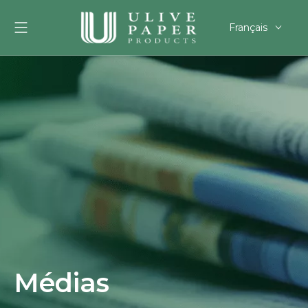
Français
English
العربية
Pусский
Español
Português
Deutsch
한국어
Filipino
românesc
svenska
Médias