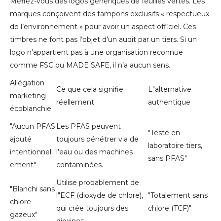
Méfiez-vous des logos génériques de feuilles vertes. Les
marques conçoivent des tampons exclusifs « respectueux
de l’environnement » pour avoir un aspect officiel. Ces
timbres ne font pas l’objet d’un audit par un tiers. Si un
logo n’appartient pas à une organisation reconnue
comme FSC ou MADE SAFE, il n’a aucun sens.
Allégation
Ce que cela signifie
L"alternative
marketing
réellement
authentique
écoblanchie
"Aucun PFAS
Les PFAS peuvent
"Testé en
ajouté
toujours pénétrer via de
laboratoire tiers,
intentionnell
l’eau ou des machines
sans PFAS"
ement"
contaminées.
Utilise probablement de
"Blanchi sans
l"ECF (dioxyde de chlore),
"Totalement sans
chlore
qui crée toujours des
chlore (TCF)"
gazeux"