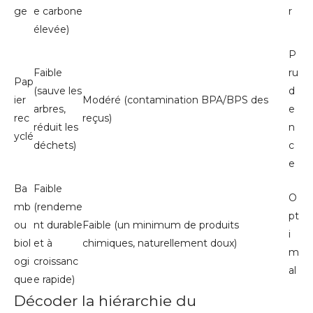
ge
e carbone
r
élevée)
P
Faible
ru
Pap
(sauve les
d
ier
Modéré (contamination BPA/BPS des
arbres,
e
rec
reçus)
réduit les
n
yclé
déchets)
c
e
Ba
Faible
O
mb
(rendeme
pt
ou
nt durable
Faible (un minimum de produits
i
biol
et à
chimiques, naturellement doux)
m
ogi
croissanc
al
que
e rapide)
Décoder la hiérarchie du