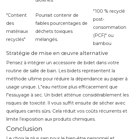
dioxines.
"100 % recyclé
"Contient
Pourrait contenir de
post-
des
faibles pourcentages de
consommation
matériaux
déchets toxiques
(PCF)" ou
recyclés"
mélangés.
bambou
Stratégie de mise en œuvre alternative
Pensez à intégrer un accessoire de bidet dans votre
routine de salle de bain. Les bidets représentent la
méthode ultime pour réduire la dépendance au papier à
usage unique. L"eau nettoie plus efficacement que
l"essuyage à sec. Un bidet atténue considérablement les
risques de toxicité. Il vous suffit ensuite de sécher avec
quelques carrés sûrs. Cela réduit vos coûts récurrents et
limite l’exposition aux produits chimiques.
Conclusion
Le choix le plus sain pour le bien-être personnel et