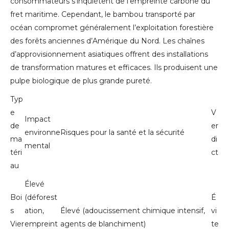
consommateurs s’inquiètent de l’empreinte carbone du
fret maritime. Cependant, le bambou transporté par
océan compromet généralement l’exploitation forestière
des forêts anciennes d’Amérique du Nord. Les chaînes
d’approvisionnement asiatiques offrent des installations
de transformation matures et efficaces. Ils produisent une
pulpe biologique de plus grande pureté.
Typ
e
V
Impact
de
er
environne
Risques pour la santé et la sécurité
ma
di
mental
téri
ct
au
Élevé
Boi
(déforest
É
s
ation,
Élevé (adoucissement chimique intensif,
vi
Vier
empreint
agents de blanchiment)
te